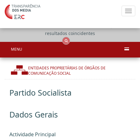
Toggl
navig
Apenas
OCS
Entidades
Tudo
resultados coincidentes
MENU
ENTIDADES PROPRIETÁRIAS DE ÓRGÃOS DE
COMUNICAÇÃO SOCIAL
Partido Socialista
Dados Gerais
Actividade Principal