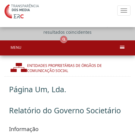
Toggl
navig
Apenas
OCS
Entidades
Tudo
resultados coincidentes
MENU
ENTIDADES PROPRIETÁRIAS DE ÓRGÃOS DE
COMUNICAÇÃO SOCIAL
Página Um, Lda.
Relatório do Governo Societário
Informação