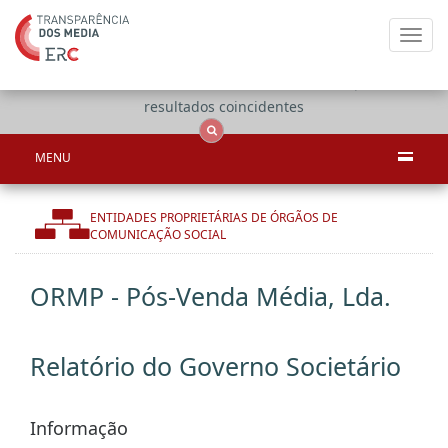
Toggl
navig
Apenas
OCS
Entidades
Tudo
resultados coincidentes
MENU
ENTIDADES PROPRIETÁRIAS DE ÓRGÃOS DE
COMUNICAÇÃO SOCIAL
ORMP - Pós-Venda Média, Lda.
Relatório do Governo Societário
Informação