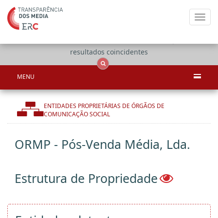
Toggl
navig
Apenas
OCS
Entidades
Tudo
resultados coincidentes
MENU
ENTIDADES PROPRIETÁRIAS DE ÓRGÃOS DE
COMUNICAÇÃO SOCIAL
ORMP - Pós-Venda Média, Lda.
Estrutura de Propriedade