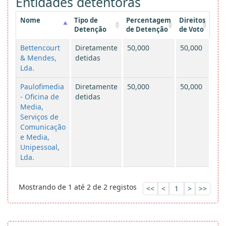
Entidades detentoras
Nome
Tipo de
Percentagem
Direitos
Detenção
de Detenção
de Voto
Bettencourt
Diretamente
50,000
50,000
& Mendes,
detidas
Lda.
Paulofimedia
Diretamente
50,000
50,000
- Oficina de
detidas
Media,
Serviços de
Comunicação
e Media,
Unipessoal,
Lda.
Mostrando de 1 até 2 de 2 registos
<<
<
1
>
>>