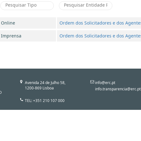
Online
Ordem dos Solicitadores e dos Agente
Imprensa
Ordem dos Solicitadores e dos Agente
Avenida 24 de Julho 58,
info@erc.pt
1200-869 Lisboa
info.transparencia@erc.pt
O
TEL: +351 210 107 000