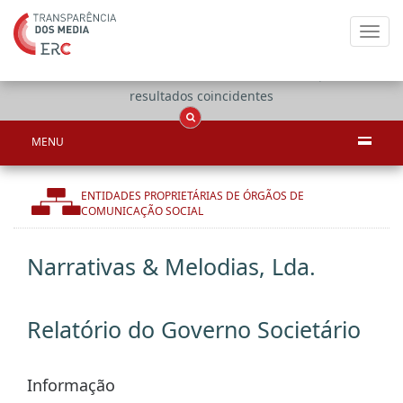
Toggl
navig
Apenas
OCS
Entidades
Tudo
resultados coincidentes
MENU
ENTIDADES PROPRIETÁRIAS DE ÓRGÃOS DE
COMUNICAÇÃO SOCIAL
Narrativas & Melodias, Lda.
Relatório do Governo Societário
Informação