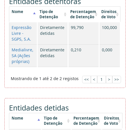
Entidades detentoras
Nome
Tipo de
Percentagem
Direitos
Detenção
de Detenção
de Voto
Expressão
Diretamente
99,790
100,000
Livre -
detidas
SGPS, S.A.
Medialivre,
Diretamente
0,210
0,000
SA (Ações
detidas
próprias)
Mostrando de 1 até 2 de 2 registos
<<
<
1
>
>>
Entidades detidas
Nome
Tipo de
Percentagem
Direitos
Detenção
de Detenção
de Voto