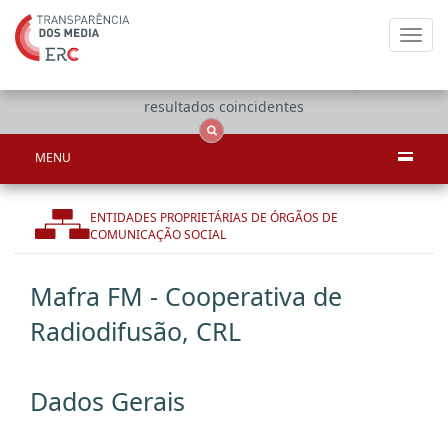
Toggl
navig
Apenas
OCS
Entidades
Tudo
resultados coincidentes
MENU
ENTIDADES PROPRIETÁRIAS DE ÓRGÃOS DE
COMUNICAÇÃO SOCIAL
Mafra FM - Cooperativa de
Radiodifusão, CRL
Dados Gerais