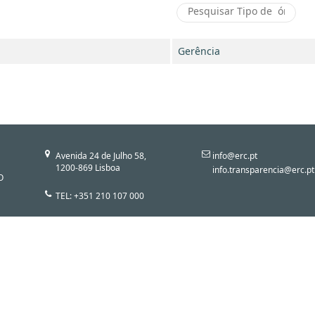
Gerência
Avenida 24 de Julho 58,
info@erc.pt
1200-869 Lisboa
info.transparencia@erc.pt
O
TEL: +351 210 107 000