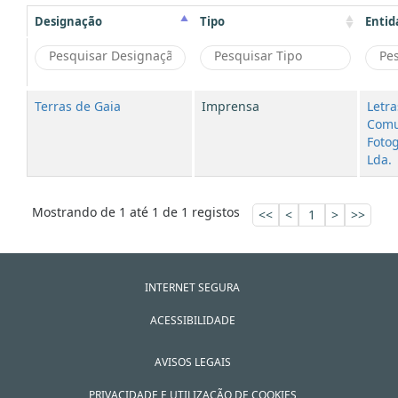
Designação
Tipo
Entid
Terras de Gaia
Imprensa
Letra
Comu
Fotog
Lda.
Mostrando de 1 até 1 de 1 registos
<<
<
1
>
>>
INTERNET SEGURA
ACESSIBILIDADE
AVISOS LEGAIS
PRIVACIDADE E UTILIZAÇÃO DE COOKIES