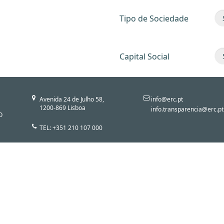
Tipo de Sociedade
Capital Social
Avenida 24 de Julho 58,
info@erc.pt
1200-869 Lisboa
info.transparencia@erc.pt
O
TEL: +351 210 107 000