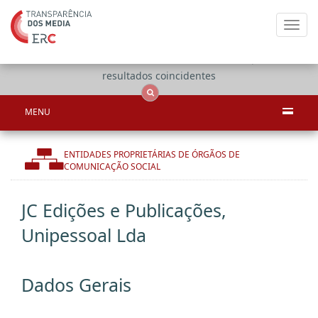
Toggl
navig
Apenas
OCS
Entidades
Tudo
resultados coincidentes
MENU
ENTIDADES PROPRIETÁRIAS DE ÓRGÃOS DE
COMUNICAÇÃO SOCIAL
JC Edições e Publicações,
Unipessoal Lda
Dados Gerais