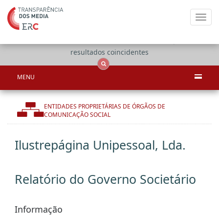
Toggl
navig
Apenas
OCS
Entidades
Tudo
resultados coincidentes
MENU
ENTIDADES PROPRIETÁRIAS DE ÓRGÃOS DE
COMUNICAÇÃO SOCIAL
Ilustrepágina Unipessoal, Lda.
Relatório do Governo Societário
Informação