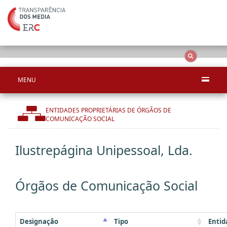
Ape
OCS
Entidades
Tudo
MENU
ENTIDADES PROPRIETÁRIAS DE ÓRGÃOS DE
COMUNICAÇÃO SOCIAL
Ilustrepágina Unipessoal, Lda.
Órgãos de Comunicação Social
Designação
Tipo
Entid