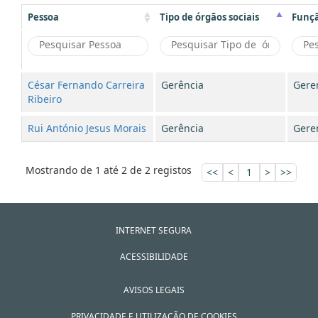
Pessoa
Tipo de órgãos sociais
Funç
César Fernando Carreira
Gerência
Gere
Ribeiro
Rui António Jesus Morais
Gerência
Gere
Mostrando de 1 até 2 de 2 registos
<<
<
1
>
>>
INTERNET SEGURA
ACESSIBILIDADE
AVISOS LEGAIS
PRIVACIDADE E UTILIZAÇÃO DE COOKIES