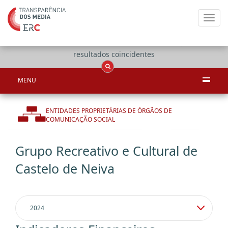
Toggl
navig
Apenas
OCS
Entidades
Tudo
resultados coincidentes
MENU
ENTIDADES PROPRIETÁRIAS DE ÓRGÃOS DE
COMUNICAÇÃO SOCIAL
Grupo Recreativo e Cultural de
Castelo de Neiva