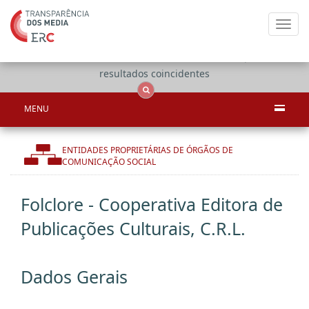
Toggl
navig
Apenas
OCS
Entidades
Tudo
resultados coincidentes
MENU
ENTIDADES PROPRIETÁRIAS DE ÓRGÃOS DE
COMUNICAÇÃO SOCIAL
Folclore - Cooperativa Editora de
Publicações Culturais, C.R.L.
Dados Gerais