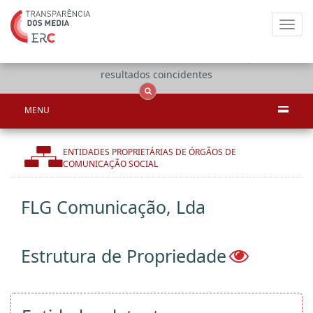
Toggl
navig
Apenas
OCS
Entidades
Tudo
resultados coincidentes
MENU
ENTIDADES PROPRIETÁRIAS DE ÓRGÃOS DE
COMUNICAÇÃO SOCIAL
FLG Comunicação, Lda
Estrutura de Propriedade