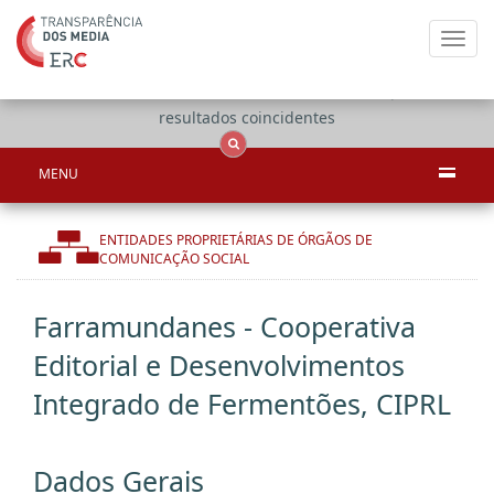
Toggl
navig
Apenas
OCS
Entidades
Tudo
resultados coincidentes
MENU
ENTIDADES PROPRIETÁRIAS DE ÓRGÃOS DE
COMUNICAÇÃO SOCIAL
Farramundanes - Cooperativa
Editorial e Desenvolvimentos
Integrado de Fermentões, CIPRL
Dados Gerais