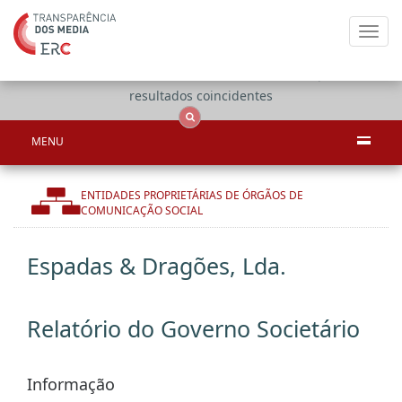
Toggl
navig
Apenas
OCS
Entidades
Tudo
resultados coincidentes
MENU
ENTIDADES PROPRIETÁRIAS DE ÓRGÃOS DE
COMUNICAÇÃO SOCIAL
Espadas & Dragões, Lda.
Relatório do Governo Societário
Informação