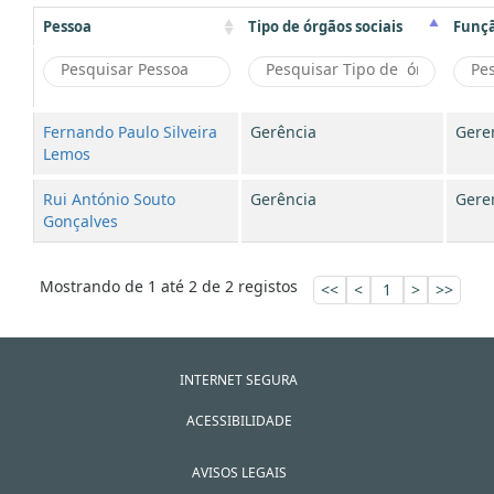
Pessoa
Tipo de órgãos sociais
Funç
Fernando Paulo Silveira
Gerência
Gere
Lemos
Rui António Souto
Gerência
Gere
Gonçalves
Mostrando de 1 até 2 de 2 registos
<<
<
1
>
>>
INTERNET SEGURA
ACESSIBILIDADE
AVISOS LEGAIS