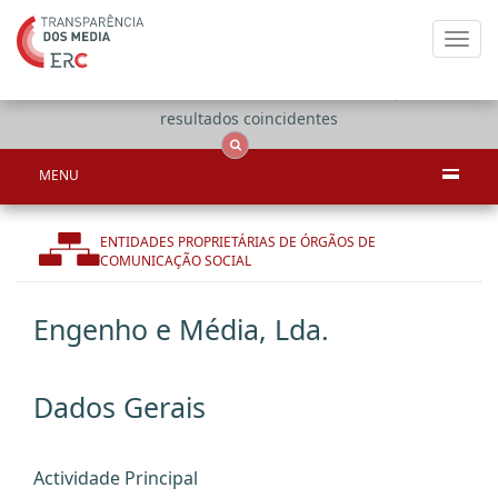
Toggl
navig
Apenas
OCS
Entidades
Tudo
resultados coincidentes
MENU
ENTIDADES PROPRIETÁRIAS DE ÓRGÃOS DE
COMUNICAÇÃO SOCIAL
Engenho e Média, Lda.
Dados Gerais
Actividade Principal