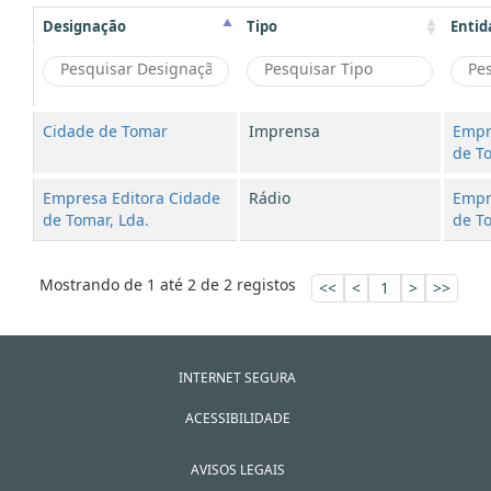
Designação
Tipo
Entid
Cidade de Tomar
Imprensa
Empr
de To
Empresa Editora Cidade
Rádio
Empr
de Tomar, Lda.
de To
Mostrando de 1 até 2 de 2 registos
<<
<
1
>
>>
INTERNET SEGURA
ACESSIBILIDADE
AVISOS LEGAIS