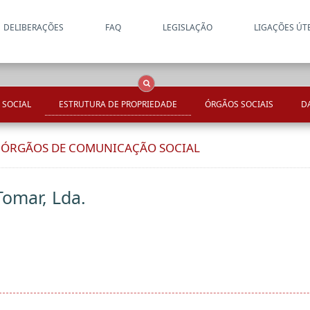
DELIBERAÇÕES
FAQ
LEGISLAÇÃO
LIGAÇÕES ÚT
Apenas resultados coincide
OCS
Entidades
Tudo
 SOCIAL
ESTRUTURA DE PROPRIEDADE
ÓRGÃOS SOCIAIS
D
E ÓRGÃOS DE COMUNICAÇÃO SOCIAL
Tomar, Lda.