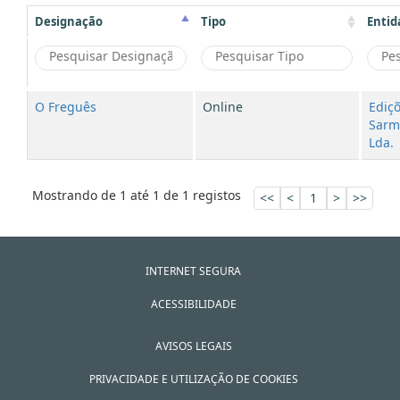
Designação
Tipo
Entid
O Freguês
Online
Ediç
Sarm
Lda.
Mostrando de 1 até 1 de 1 registos
<<
<
1
>
>>
INTERNET SEGURA
ACESSIBILIDADE
AVISOS LEGAIS
PRIVACIDADE E UTILIZAÇÃO DE COOKIES