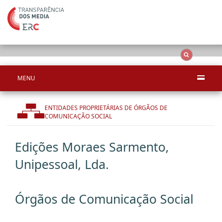
Ape
OCS
Entidades
Tudo
MENU
ENTIDADES PROPRIETÁRIAS DE ÓRGÃOS DE
COMUNICAÇÃO SOCIAL
Edições Moraes Sarmento,
Unipessoal, Lda.
Órgãos de Comunicação Social