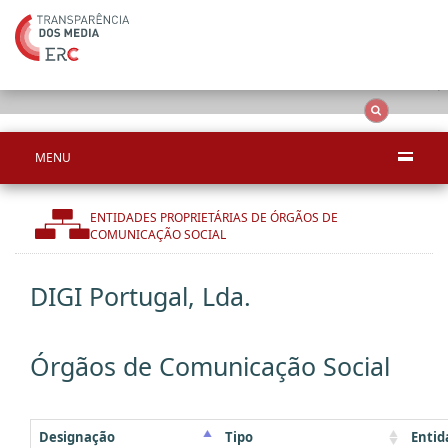
Ape
OCS
Entidades
Tudo
MENU
ENTIDADES PROPRIETÁRIAS DE ÓRGÃOS DE
COMUNICAÇÃO SOCIAL
DIGI Portugal, Lda.
Órgãos de Comunicação Social
Designação
Tipo
Entid