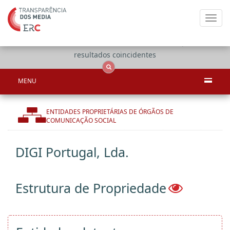
Toggl
navig
Apenas
OCS
Entidades
Tudo
resultados coincidentes
MENU
ENTIDADES PROPRIETÁRIAS DE ÓRGÃOS DE
COMUNICAÇÃO SOCIAL
DIGI Portugal, Lda.
Estrutura de Propriedade