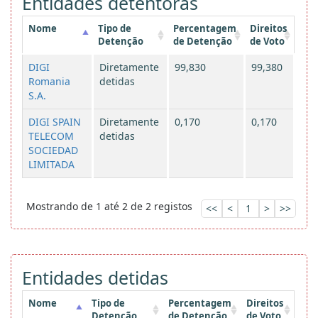
Entidades detentoras
Nome
Tipo de
Percentagem
Direitos
Detenção
de Detenção
de Voto
DIGI
Diretamente
99,830
99,380
Romania
detidas
S.A.
DIGI SPAIN
Diretamente
0,170
0,170
TELECOM
detidas
SOCIEDAD
LIMITADA
Mostrando de 1 até 2 de 2 registos
<<
<
1
>
>>
Entidades detidas
Nome
Tipo de
Percentagem
Direitos
Detenção
de Detenção
de Voto