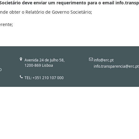
o Societário deve enviar um requerimento para o email info.tran
de obter o Relatório de Governo Societário;
rente;
Avenida 24 de Julho 58,
info@erc.pt
1200-869 Lisboa
info.transparencia@erc.pt
O
TEL: +351 210 107 000