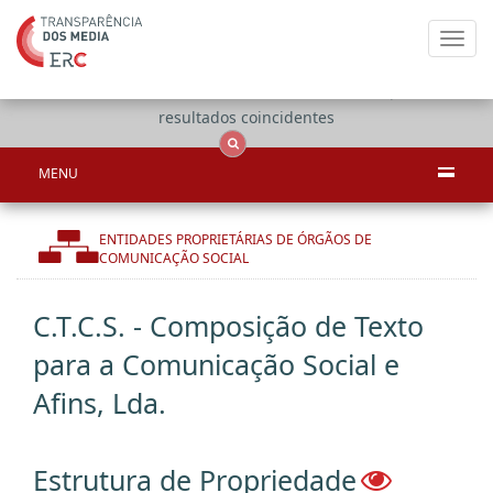
Toggl
navig
Apenas
OCS
Entidades
Tudo
resultados coincidentes
MENU
ENTIDADES PROPRIETÁRIAS DE ÓRGÃOS DE
COMUNICAÇÃO SOCIAL
C.T.C.S. - Composição de Texto
para a Comunicação Social e
Afins, Lda.
Estrutura de Propriedade