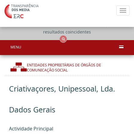
Toggl
navig
Apenas
OCS
Entidades
Tudo
resultados coincidentes
MENU
ENTIDADES PROPRIETÁRIAS DE ÓRGÃOS DE
COMUNICAÇÃO SOCIAL
Criativaçores, Unipessoal, Lda.
Dados Gerais
Actividade Principal