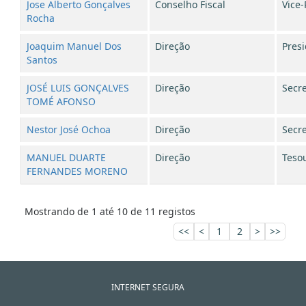
Jose Alberto Gonçalves
Conselho Fiscal
Vice-
Rocha
Joaquim Manuel Dos
Direção
Pres
Santos
JOSÉ LUIS GONÇALVES
Direção
Secre
TOMÉ AFONSO
Nestor José Ochoa
Direção
Secre
MANUEL DUARTE
Direção
Tesou
FERNANDES MORENO
Mostrando de 1 até 10 de 11 registos
<<
<
1
2
>
>>
INTERNET SEGURA