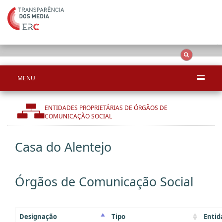
Ape
OCS
Entidades
Tudo
MENU
ENTIDADES PROPRIETÁRIAS DE ÓRGÃOS DE
COMUNICAÇÃO SOCIAL
Casa do Alentejo
Órgãos de Comunicação Social
Designação
Tipo
Entid