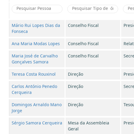
Mário Rui Lopes Dias da
Conselho Fiscal
Pres
Fonseca
Ana Maria Modas Lopes
Conselho Fiscal
Relat
Maria José de Carvalho
Conselho Fiscal
Secre
Gonçalves Samora
Teresa Costa Rouxinol
Direção
Pres
Carlos António Penedo
Direção
Secre
Cerqueira
Domingos Arnaldo Mano
Direção
Tesou
Jorge
Sérgio Samora Cerqueira
Mesa da Assembleia
Pres
Geral