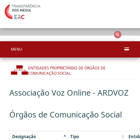
Ape
OCS
Entidades
Tudo
MENU
ENTIDADES PROPRIETÁRIAS DE ÓRGÃOS DE
COMUNICAÇÃO SOCIAL
Associação Voz Online - ARDVOZ
Órgãos de Comunicação Social
Designação
Tipo
Entid