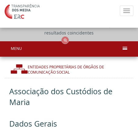
Toggl
navig
Apenas
OCS
Entidades
Tudo
resultados coincidentes
MENU
ENTIDADES PROPRIETÁRIAS DE ÓRGÃOS DE
COMUNICAÇÃO SOCIAL
Associação dos Custódios de
Maria
Dados Gerais