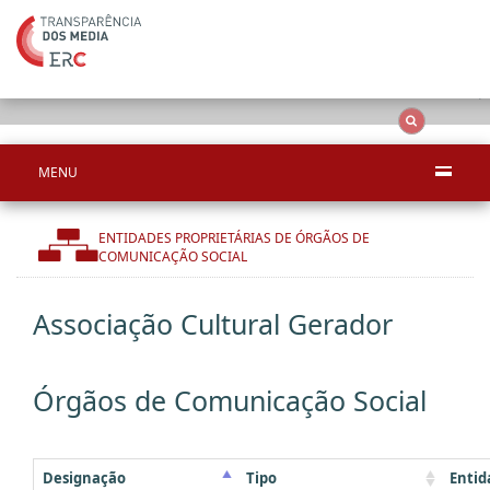
Ape
OCS
Entidades
Tudo
MENU
ENTIDADES PROPRIETÁRIAS DE ÓRGÃOS DE
COMUNICAÇÃO SOCIAL
Associação Cultural Gerador
Órgãos de Comunicação Social
Designação
Tipo
Entid