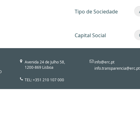
Tipo de Sociedade
Capital Social
Avenida 24 de Julho 58,
info@erc.pt
1200-869 Lisboa
info.transparencia@erc.pt
O
TEL: +351 210 107 000