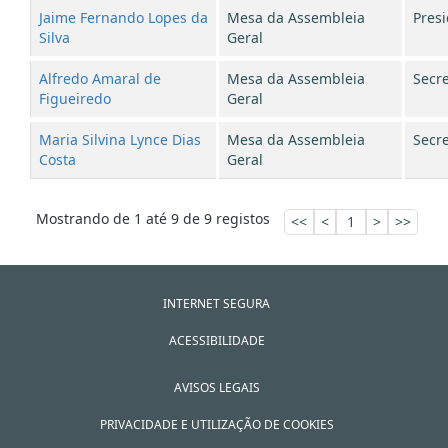
Jaime Fernando Lopes da
Mesa da Assembleia
Pres
Silva
Geral
Alfredo Amaral de
Mesa da Assembleia
Secre
Figueiredo
Geral
Maria Silvina Lynce Dias
Mesa da Assembleia
Secre
Costa
Geral
Mostrando de 1 até 9 de 9 registos
<<
<
1
>
>>
INTERNET SEGURA
ACESSIBILIDADE
AVISOS LEGAIS
PRIVACIDADE E UTILIZAÇÃO DE COOKIES