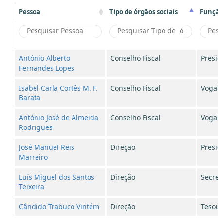
Pessoa
Tipo de órgãos sociais
Funç
António Alberto
Conselho Fiscal
Pres
Fernandes Lopes
Isabel Carla Cortês M. F.
Conselho Fiscal
Voga
Barata
António José de Almeida
Conselho Fiscal
Voga
Rodrigues
José Manuel Reis
Direção
Pres
Marreiro
Luís Miguel dos Santos
Direção
Secre
Teixeira
Cândido Trabuco Vintém
Direção
Tesou