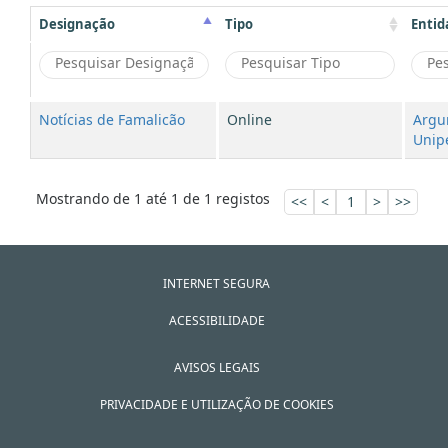
Designação
Tipo
Entid
Notícias de Famalicão
Online
Argu
Unipe
Mostrando de 1 até 1 de 1 registos
<<
<
1
>
>>
INTERNET SEGURA
ACESSIBILIDADE
AVISOS LEGAIS
PRIVACIDADE E UTILIZAÇÃO DE COOKIES