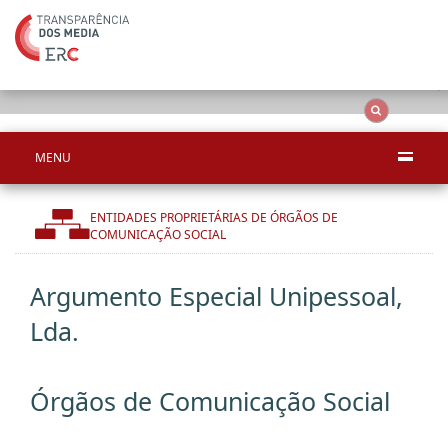
Ape
OCS
Entidades
Tudo
MENU
ENTIDADES PROPRIETÁRIAS DE ÓRGÃOS DE
COMUNICAÇÃO SOCIAL
Argumento Especial Unipessoal,
Lda.
Órgãos de Comunicação Social