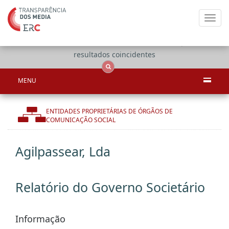
Toggl
navig
Apenas
OCS
Entidades
Tudo
resultados coincidentes
MENU
ENTIDADES PROPRIETÁRIAS DE ÓRGÃOS DE
COMUNICAÇÃO SOCIAL
Agilpassear, Lda
Relatório do Governo Societário
Informação