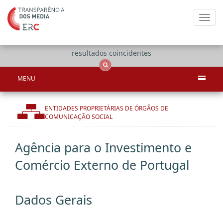
Toggl
navig
Apenas
OCS
Entidades
Tudo
resultados coincidentes
MENU
ENTIDADES PROPRIETÁRIAS DE ÓRGÃOS DE
COMUNICAÇÃO SOCIAL
Agência para o Investimento e
Comércio Externo de Portugal
Dados Gerais