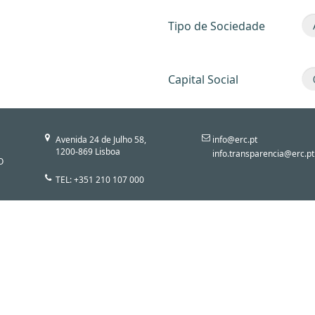
Tipo de Sociedade
Capital Social
Avenida 24 de Julho 58,
info@erc.pt
1200-869 Lisboa
info.transparencia@erc.pt
O
TEL: +351 210 107 000