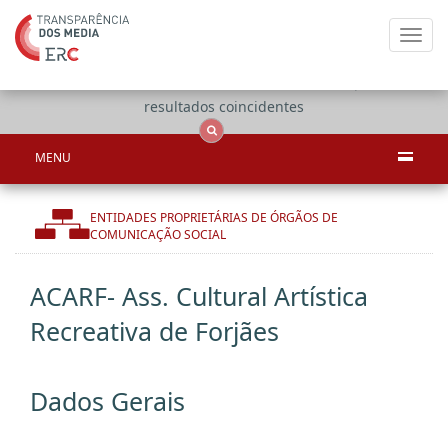
Toggl
navig
Apenas
OCS
Entidades
Tudo
resultados coincidentes
MENU
ENTIDADES PROPRIETÁRIAS DE ÓRGÃOS DE
COMUNICAÇÃO SOCIAL
ACARF- Ass. Cultural Artística
Recreativa de Forjães
Dados Gerais