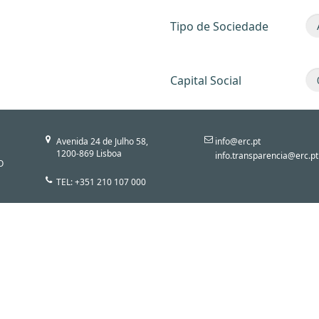
Tipo de Sociedade
Capital Social
Avenida 24 de Julho 58,
info@erc.pt
1200-869 Lisboa
info.transparencia@erc.pt
O
TEL: +351 210 107 000