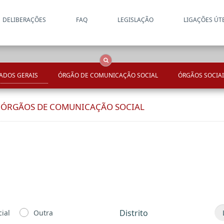
DELIBERAÇÕES
FAQ
LEGISLAÇÃO
LIGAÇÕES ÚT
Apenas resultados coincide
OCS
Entidades
Tudo
ADOS GERAIS
ÓRGÃO DE COMUNICAÇÃO SOCIAL
ÓRGÃOS SOCIAI
E ÓRGÃOS DE COMUNICAÇÃO SOCIAL
l
Distrito
ial
Outra