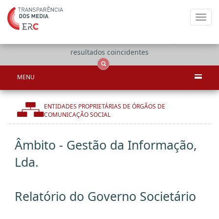
Toggl
navig
Apenas
OCS
Entidades
Tudo
resultados coincidentes
MENU
ENTIDADES PROPRIETÁRIAS DE ÓRGÃOS DE
COMUNICAÇÃO SOCIAL
Âmbito - Gestão da Informação,
Lda.
Relatório do Governo Societário